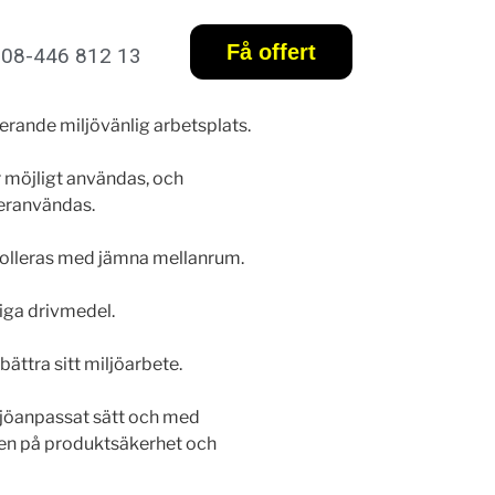
Få offert
08-446 812 13
erande miljövänlig arbetsplats.
är möjligt användas, och
teranvändas.
rolleras med jämna mellanrum.
liga drivmedel.
bättra sitt miljöarbete.
miljöanpassat sätt och med
ven på produktsäkerhet och