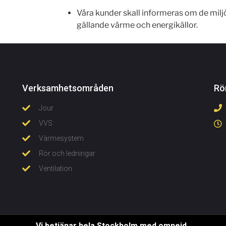
Våra kunder skall informeras om de milj
gällande värme och energikällor.
Verksamhetsområden
Rö
Jour
VVS
Värmesystem
Rör och ledningar
Ventilation
Vi betjänar hela Stockholm med omnejd.