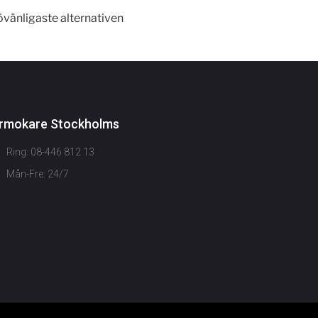
övänligaste alternativen
rmokare Stockholms
Ring: 08-446 812 13
Mån-Fre: 24/7